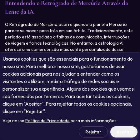
Entendendo o Retrógrado de Mercúrio Através da
Lente da IA
O Retrógrado de Mercúrio ocorre quando o planeta Mercúrio 
parece se mover para trás em sua órbita. Tradicionalmente, este 
período está associado a falhas de comunicação, interrupções 
de viagem e falhas tecnológicas. No entanto, a astrologia AI 
oferece uma compreensão mais sutil e personalizada desse 
fenômeno.
Usamos cookies que são essenciais para o funcionamento do
nosso site. Para melhorar nosso site, gostaríamos de usar
"
"Os algoritmos de IA podem analisar vastas quantidades de
cookies adicionais para nos ajudar a entender como os
dados para identificar padrões específicos do mapa natal de
visitantes o utilizam, medir o tráfego de redes sociais e
cada indivíduo durante o Retrógrado de Mercúrio. Isso permite
estratégias altamente personalizadas para navegar
personalizar sua experiência. Alguns dos cookies que usamos
efetivamente por este período." - Dr. Astra Nova, Astrologista
são fornecidos por terceiros. Para aceitar todos os cookies,
AI da Cosmica
"
clique em "Aceitar". Para rejeitar todos os cookies opcionais,
clique em "Rejeitar".
Como a IA Melhora as Previsões do Retrógrado de
Veja nossa
Política de Privacidade
para mais informações
Mercúrio
Rejeitar
Aceitar
1
.
Análise de Impacto Personalizada