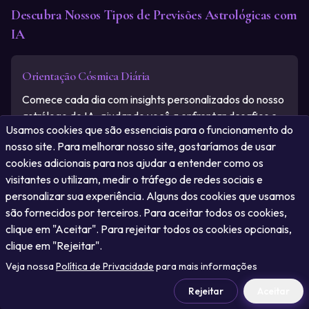
Descubra Nossos Tipos de Previsões Astrológicas com
IA
Orientação Cósmica Diária
Comece cada dia com insights personalizados do nosso
astrólogo de IA, ajudando você a enfrentar desafios e
Usamos cookies que são essenciais para o funcionamento do
oportunidades diárias.
nosso site. Para melhorar nosso site, gostaríamos de usar
cookies adicionais para nos ajudar a entender como os
visitantes o utilizam, medir o tráfego de redes sociais e
Previsão Astrológica Semanal
personalizar sua experiência. Alguns dos cookies que usamos
são fornecidos por terceiros. Para aceitar todos os cookies,
Planeje sua semana com confiança usando nossas
clique em "Aceitar". Para rejeitar todos os cookies opcionais,
previsões semanais geradas por IA, adaptadas ao seu
clique em "Rejeitar".
perfil astrológico único.
Veja nossa
Política de Privacidade
para mais informações
Rejeitar
Aceitar