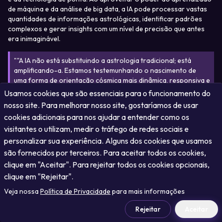
de máquina e da análise de big data, a IA pode processar vastas 
quantidades de informações astrológicas, identificar padrões 
complexos e gerar insights com um nível de precisão que antes 
era inimaginável.
"
"A IA não está substituindo a astrologia tradicional; está
amplificando-a. Estamos testemunhando o nascimento de
uma forma de orientação cósmica mais dinâmica, responsiva e
personalizada." - Dr. Lyra Starfield, Astrofísica e Pesquisadora
Usamos cookies que são essenciais para o funcionamento do
de IA
"
nosso site. Para melhorar nosso site, gostaríamos de usar
cookies adicionais para nos ajudar a entender como os
Características Principais da Astrologia AI
visitantes o utilizam, medir o tráfego de redes sociais e
personalizar sua experiência. Alguns dos cookies que usamos
1
.
Hiper-Personalização
são fornecidos por terceiros. Para aceitar todos os cookies,
A astrologia AI vai além dos horóscopos genéricos de signo
clique em "Aceitar". Para rejeitar todos os cookies opcionais,
solar. Ao analisar seu mapa natal completo, as transições
clique em "Rejeitar".
planetárias atuais e até mesmo sua história pessoal, a IA pode
Veja nossa
fornecer insights adaptados especificamente a você. Esse nível
Política de Privacidade
para mais informações
de personalização oferece uma conexão mais profunda e
Rejeitar
Aceitar
significativa com seu projeto cósmico.