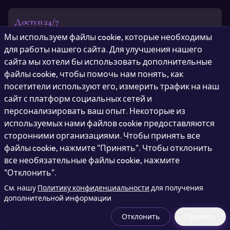
Доступ 24/7
Наш ИИ-чат с астрологией всегда готов предоставить
Мы используем файлы cookie, которые необходимы
космические советы в любое время и в любом месте.
для работы нашего сайта. Для улучшения нашего
сайта мы хотели бы использовать дополнительные
файлы cookie, чтобы помочь нам понять, как
посетители используют его, измерить трафик на наш
Персонализированные инсайты
сайт с платформ социальных сетей и
Получайте астрологические чтения, адаптированные
персонализировать ваш опыт. Некоторые из
под вашу уникальную натальную карту и текущие
небесные позиции.
используемых нами файлов cookie предоставляются
сторонними организациями. Чтобы принять все
файлы cookie, нажмите "Принять". Чтобы отклонить
все необязательные файлы cookie, нажмите
Мгновенные ответы
"Отклонить".
Не нужно ждать ответа человеческого астролога.
См. нашу
Получайте немедленные ответы на свои насущные
Политику конфиденциальности
для получения
дополнительной информации
вопросы.
Отклонить
Принять