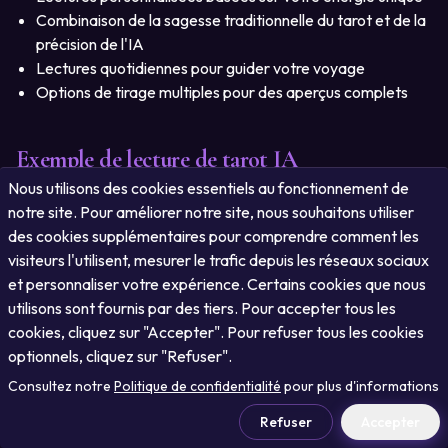
Combinaison de la sagesse traditionnelle du tarot et de la
précision de l'IA
Lectures quotidiennes pour guider votre voyage
Options de tirage multiples pour des aperçus complets
Exemple de lecture de tarot IA
Nous utilisons des cookies essentiels au fonctionnement de
Date de naissance
notre site. Pour améliorer notre site, nous souhaitons utiliser
des cookies supplémentaires pour comprendre comment les
visiteurs l'utilisent, mesurer le trafic depuis les réseaux sociaux
et personnaliser votre expérience. Certains cookies que nous
Obtenez votre lecture de tarot IA
utilisons sont fournis par des tiers. Pour accepter tous les
cookies, cliquez sur "Accepter". Pour refuser tous les cookies
Voici un exemple de tirage à trois cartes généré par notre
optionnels, cliquez sur "Refuser".
système de tarot IA, offrant des aperçus sur votre passé,
Consultez notre
Politique de confidentialité
pour plus d'informations
présent et futur :
Refuser
Accepter