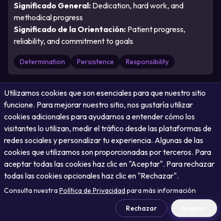
Significado General
:
Dedication, hard work, and
methodical progress
Significado de la Orientación
:
Patient progress,
reliability, and commitment to goals
Determination
Persistence
Responsibility
Utilizamos cookies que son esenciales para que nuestro sitio
funcione. Para mejorar nuestro sitio, nos gustaría utilizar
cookies adicionales para ayudarnos a entender cómo los
visitantes lo utilizan, medir el tráfico desde las plataformas de
Present
:
The Sun
redes sociales y personalizar tu experiencia. Algunas de las
cookies que utilizamos son proporcionadas por terceros. Para
Número de Carta
:
19
aceptar todas las cookies haz clic en "Aceptar". Para rechazar
Orientación
:
Reversed
todas las cookies opcionales haz clic en "Rechazar".
Consulta nuestra
Política de Privacidad
para más información
Rechazar
Aceptar